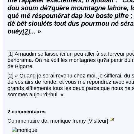
me rappeler exactement, il ajoutait : "Cou
dou soum dé?quère mountagne lahore, lo
qué mé réspounérat dap lou boste pifre 
dé bét siouléts tout dus pourmou né sé
ouéy
[2]
... »
[1]
Arnaudin se laisse ici un peu aller à sa ferveur 
panorama. On ne voit les montagnes qu?à partir du ma
de Bigorre.
[2]
« Quand je serai revenu chez moi, je sifflerai, du 
de vos airs de ronde, et vous me répondrez avec votre 
grands sifflements tous les deux parce que nous ne 
sommes aujourd?hui. »
2 commentaires
Commentaire
de: monique fremy [Visiteur]