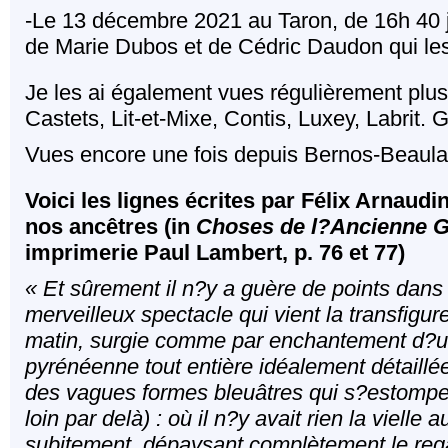
-Le 13 décembre 2021 au Taron, de 16h 40 
de Marie Dubos et de Cédric Daudon qui le
Je les ai également vues régulièrement plu
Castets, Lit-et-Mixe, Contis, Luxey, Labrit.
Vues encore une fois depuis Bernos-Beaula
Voici les lignes écrites par Félix Arnaudi
nos ancêtres (in
Choses de l?Ancienne 
imprimerie Paul Lambert, p. 76 et 77)
« Et sûrement il n?y a guère de points dans
merveilleux spectacle qui vient la transfigu
matin, surgie comme par enchantement d?un
pyrénéenne tout entière idéalement détaill
des vagues formes bleuâtres qui s?estompent
loin par delà) : où il n?y avait rien la vielle a
subitement, dépaysant complètement le rega