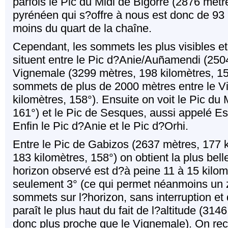
parfois le Pic du Midi de Bigorre (2876 mètr
pyrénéen qui s?offre à nous est donc de 93 
moins du quart de la chaîne.
Cependant, les sommets les plus visibles et
situent entre le Pic d?Anie/Auñamendi (2504
Vignemale (3299 mètres, 198 kilomètres, 154
sommets de plus de 2000 mètres entre le Vi
kilomètres, 158°). Ensuite on voit le Pic d
161°) et le Pic de Sesques, aussi appelé Es
Enfin le Pic d?Anie et le Pic d?Orhi.
Entre le Pic de Gabizos (2637 mètres, 177 k
183 kilomètres, 158°) on obtient la plus bell
horizon observé est d?à peine 11 à 15 kilo
seulement 3° (ce qui permet néanmoins un z
sommets sur l?horizon, sans interruption et 
paraît le plus haut du fait de l?altitude (314
donc plus proche que le Vignemale). On rec