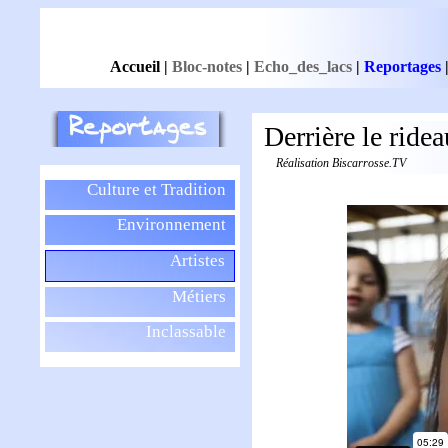
Accueil
|
Bloc-notes
|
Echo_des_lacs
|
Reportages
Derrière le ridea
Réalisation Biscarrosse.TV
Culture et Tradition
Environnement
Artistes
Métiers
Inclassable