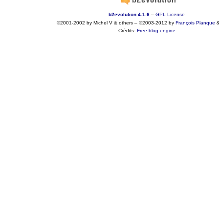
b2evolution 4.1.6
–
GPL License
©2001-2002 by Michel V & others
–
©2003-2012 by
François
Planque
Crédits:
Free blog engine