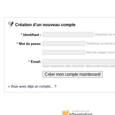
Création d'un nouveau compte
*
Identifiant :
Choisissez un nom
*
Mot de passe:
Choisissez un mot de 
Merci de retaper votre
*
Email:
Nous respectons votre vie privée. Votre email restera stric
« Vous avez déjà un compte... ?