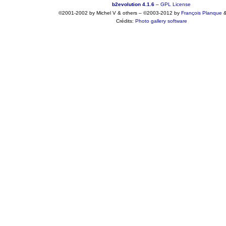
b2evolution 4.1.6
–
GPL License
©2001-2002 by Michel V & others
–
©2003-2012 by
François
Planque
Crédits:
Photo gallery software